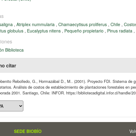
as
saligna
,
Atriplex nummularia
,
Chamaecytisus proliferus
,
Chile
,
Costo
tus globulus
,
Eucalyptus nitens
,
Pequeño propietario
,
Pinus radiata
,
iones
ón Biblioteca
o citar
benito Rebolledo, G., Hormazábal D., M.. (2001). Proyecto FDI. Sistema de g
etarios. Análisis de costos de establecimiento de plantaciones forestales en 
rada 2001. Santiago, Chile: INFOR. https://bibliotecadigital.infor.cl/handle/
SEDE BIOBÍO
Vol