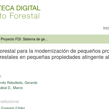
Ini
Proyecto FDI. Sistema de gestión forestal para la modernización de pequeños propietarios. Análisis de costos de establecimiento de plantaciones forestales en pequeñas propiedades atingente al Decreto Ley 701. Temporada 2001
orestal para la modernización de pequeños prop
orestales en pequeñas propiedades atingente 
s
nito Rebolledo, Gerardo
ábal D., Marco
nstitucional
o Forestal (Chile)