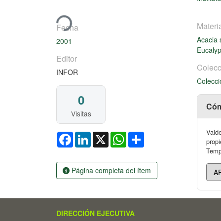
Cargando...
Materi
Fecha
Acacia 
2001
Eucalyp
Editor
Colecc
INFOR
Colecci
0
Cóm
Visitas
Valde
Facebook
LinkedIn
X
WhatsApp
Share
propi
Tempo
Página completa del ítem
DIRECCIÓN EJECUTIVA