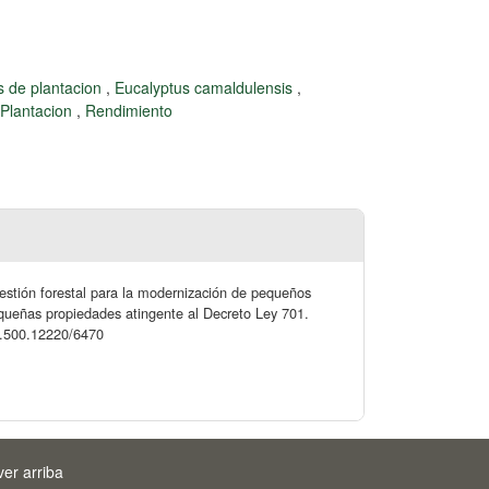
s de plantacion
,
Eucalyptus camaldulensis
,
Plantacion
,
Rendimiento
estión forestal para la modernización de pequeños
pequeñas propiedades atingente al Decreto Ley 701.
20.500.12220/6470
ver arriba