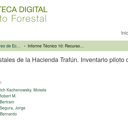
Ini
Inventario y Monitoreo de Ecosistemas Forestales
Informe Técnico 10: Recursos forestales de la Hacienda Trafún. Inventario piloto de un sector representativo del bosque nativo chileno
tales de la Hacienda Trafún. Inventario piloto 
s
vich Kachenowsky, Moisés
Robert M.
 Bertram
Segura, Jorge
, Bernardo