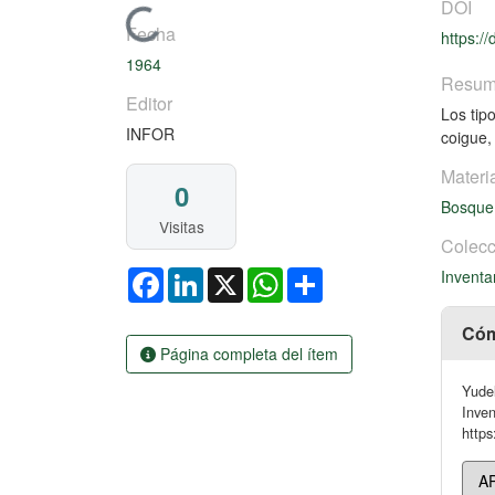
DOI
Cargando...
Fecha
https:/
1964
Resu
Editor
Los tip
INFOR
coigue,
Materi
0
Bosque
Visitas
Colecc
Facebook
LinkedIn
X
WhatsApp
Share
Inventa
Cóm
Página completa del ítem
Yudel
Inven
https