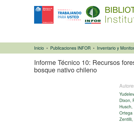
Inicio
Publicaciones INFOR
Informe Técnico 10: Recursos fores
bosque nativo chileno
Autore
Yudele
Dixon, 
Husch,
Ortega 
Zentilli
Libro