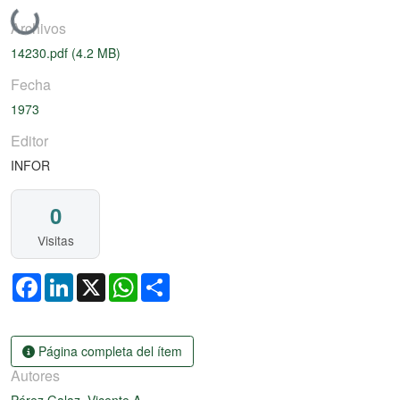
Cargando...
Archivos
14230.pdf
(4.2 MB)
Fecha
1973
Editor
INFOR
0
Visitas
Facebook
LinkedIn
X
WhatsApp
Share
Página completa del ítem
Autores
Pérez Galaz, Vicente A.