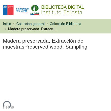
Inicio
Colección general
Colección Biblioteca
Madera preservada. Extracción de muestrasPreserved wood. Sampling
Madera preservada. Extracción de
muestrasPreserved wood. Sampling
Libro
ando...
Fecha