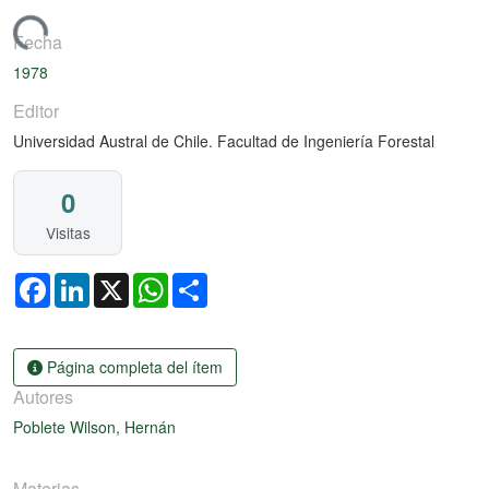
argando...
Fecha
1978
Editor
Universidad Austral de Chile. Facultad de Ingeniería Forestal
0
Visitas
Facebook
LinkedIn
X
WhatsApp
Share
Página completa del ítem
Autores
Poblete Wilson, Hernán
Materias