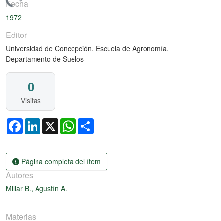
argando...
Fecha
1972
Editor
Universidad de Concepción. Escuela de Agronomía.
Departamento de Suelos
0
Visitas
Facebook
LinkedIn
X
WhatsApp
Share
Página completa del ítem
Autores
Millar B., Agustín A.
Materias