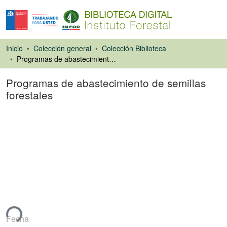
Inicio
Colección general
Colección Biblioteca
Programas de abastecimiento de semillas forestales
Programas de abastecimiento de semillas
forestales
Libro
ndo...
Fecha