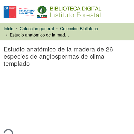
Inicio
Colección general
Colección Biblioteca
Estudio anatómico de la madera de 26 especies de angiospermas de clima templado
Estudio anatómico de la madera de 26
especies de angiospermas de clima
templado
Libro
ndo...