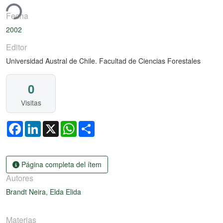
ando...
Fecha
2002
Editor
Universidad Austral de Chile. Facultad de Ciencias Forestales
0
Visitas
Facebook
LinkedIn
X
WhatsApp
Share
Página completa del ítem
Autores
Brandt Neira, Elda Elida
Materias