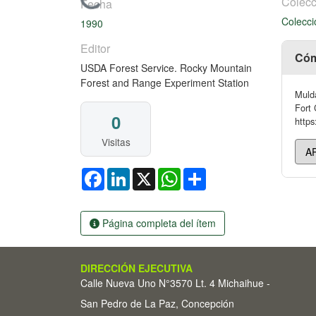
Cargando...
Colecc
Fecha
Colecci
1990
Editor
Cóm
USDA Forest Service. Rocky Mountain
Forest and Range Experiment Station
Mulda
Fort 
0
https
Visitas
Facebook
LinkedIn
X
WhatsApp
Share
Página completa del ítem
DIRECCIÓN EJECUTIVA
Calle Nueva Uno N°3570 Lt. 4 Michaihue -
San Pedro de La Paz, Concepción