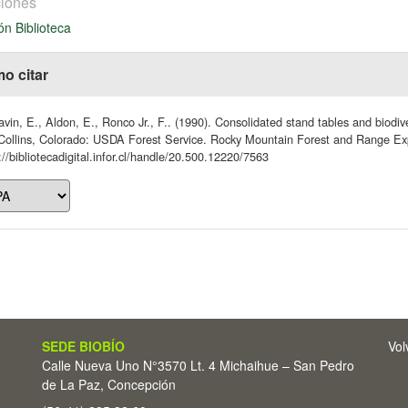
iones
ón Biblioteca
o citar
vin, E., Aldon, E., Ronco Jr., F.. (1990). Consolidated stand tables and biodive
Collins, Colorado: USDA Forest Service. Rocky Mountain Forest and Range Ex
://bibliotecadigital.infor.cl/handle/20.500.12220/7563
SEDE BIOBÍO
Vol
Calle Nueva Uno N°3570 Lt. 4 Michaihue – San Pedro
de La Paz, Concepción