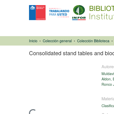
Inicio
Colección general
Colección Biblioteca
Consolidated stand tables and biod
Autore
Muldavi
Aldon, E
Ronco J
Libro
Materi
Clasifi