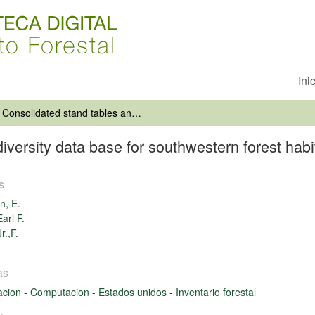
Ini
Consolidated stand tables and biodiversity data base for southwestern forest habitat types
iversity data base for southwestern forest habi
s
n, E.
arl F.
r.,F.
as
cacion
-
Computacion
-
Estados unidos
-
Inventario forestal