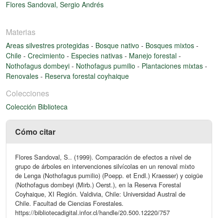
Flores Sandoval, Sergio Andrés
Materias
Areas silvestres protegidas
-
Bosque nativo
-
Bosques mixtos
-
Chile
-
Crecimiento
-
Especies nativas
-
Manejo forestal
-
Nothofagus dombeyi
-
Nothofagus pumilio
-
Plantaciones mixtas
-
Renovales
-
Reserva forestal coyhaique
Colecciones
Colección Biblioteca
Cómo citar
Flores Sandoval, S.. (1999). Comparación de efectos a nivel de
grupo de árboles en intervenciones silvícolas en un renoval mixto
de Lenga (Nothofagus pumilio) (Poepp. et Endl.) Kraesser) y coigüe
(Nothofagus dombeyi (Mirb.) Oerst.), en la Reserva Forestal
Coyhaique, XI Región. Valdivia, Chile: Universidad Austral de
Chile. Facultad de Ciencias Forestales.
https://bibliotecadigital.infor.cl/handle/20.500.12220/757