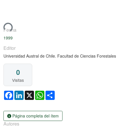
Libro
ndo...
Fecha
1999
Editor
Universidad Austral de Chile. Facultad de Ciencias Forestales
0
Visitas
Facebook
LinkedIn
X
WhatsApp
Share
Página completa del ítem
Autores