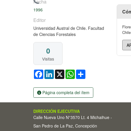
Cargando...
Fecha
1996
Cóm
Editor
Flore
Universidad Austral de Chile. Facultad
Chile
de Ciencias Forestales
0
Visitas
Facebook
LinkedIn
X
WhatsApp
Share
Página completa del ítem
DIRECCIÓN EJECUTIVA
Calle Nueva Uno N°3570 Lt. 4 Michaihue -
San Pedro de La Paz, Concepción