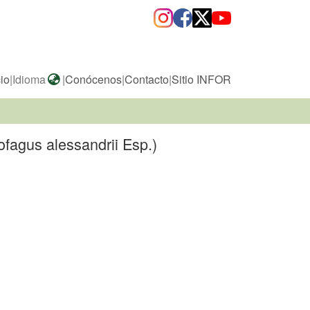
cio
|
Idioma
|
Conócenos
|
Contacto
|
Sitio INFOR
ofagus alessandrii Esp.)