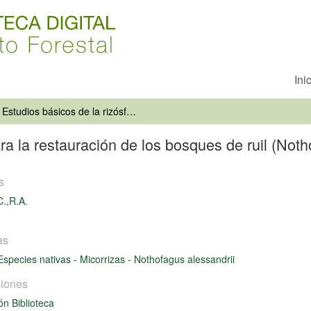
Ini
Estudios básicos de la rizósfera para la restauración de los bosques de ruil (Nothofagus alessandrii Esp.)
ra la restauración de los bosques de ruil (Noth
s
C.,R.A.
as
Especies nativas
-
Micorrizas
-
Nothofagus alessandrii
iones
ón Biblioteca