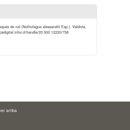
sques de ruil (Nothofagus alessandrii Esp.). Valdivia,
ecadigital.infor.cl/handle/20.500.12220/758
ver arriba