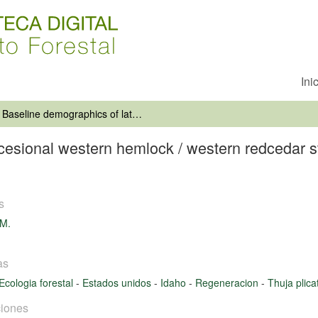
Ini
Baseline demographics of late succesional western hemlock / western redcedar stands in northern Idaho research natural areas
cesional western hemlock / western redcedar s
s
 M.
as
Ecologia forestal
-
Estados unidos
-
Idaho
-
Regeneracion
-
Thuja plic
iones