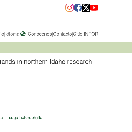
cio
|
Idioma
|
Conócenos
|
Contacto
|
Sitio INFOR
tands in northern Idaho research
ata
-
Tsuga heterophylla