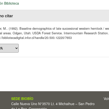
ón Biblioteca
o citar
, M.. (1992). Baseline demographics of late succesional western hemlock / we
al areas. Odgen, Utah: USDA Forest Service. Intermountain Research Station.
://bibliotecadigital.infor.cl/handle/20.500.12220/7653
SEDE BIOBÍO
Vol
Calle Nueva Uno N°3570 Lt. 4 Michaihue – San Pedro
de La Paz, Concepción