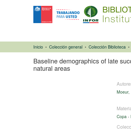
Inicio
Colección general
Colección Biblioteca
Baseline demographics of late suc
natural areas
Autore
Moeur,
Materi
Copa
-
Libro
Colecc