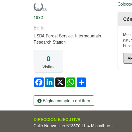
Colecci
Cargando...
Fecha
1992
Cóm
Editor
Moeur
USDA Forest Service. Intermountain
natur
Research Station
https
0
Visitas
Facebook
LinkedIn
X
WhatsApp
Share
Página completa del ítem
DIRECCIÓN EJECUTIVA
Calle Nueva Uno N°3570 Lt. 4 Michaihue -