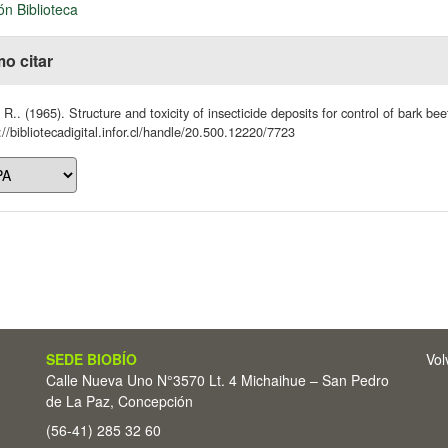
ón Biblioteca
o citar
 R.. (1965). Structure and toxicity of insecticide deposits for control of bark be
://bibliotecadigital.infor.cl/handle/20.500.12220/7723
SEDE BIOBÍO
Vol
Calle Nueva Uno N°3570 Lt. 4 Michaihue – San Pedro
de La Paz, Concepción
(56-41) 285 32 60