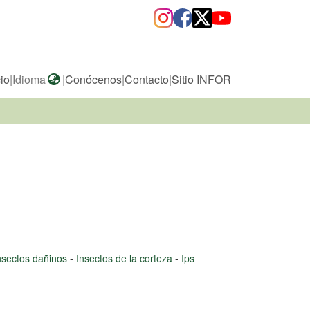
cio
|
Idioma
|
Conócenos
|
Contacto
|
Sitio INFOR
nsectos dañinos
-
Insectos de la corteza
-
Ips