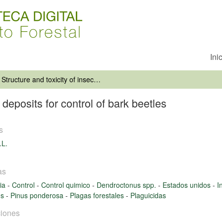
Ini
Structure and toxicity of insecticide deposits for control of bark beetles
e deposits for control of bark beetles
s
.L.
as
nia
-
Control
-
Control quimico
-
Dendroctonus spp.
-
Estados unidos
-
I
us
-
Pinus ponderosa
-
Plagas forestales
-
Plaguicidas
iones