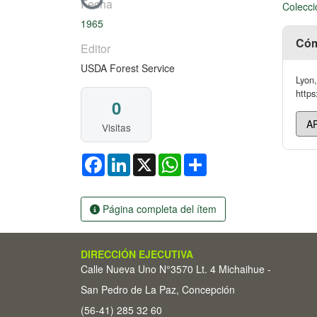
Cargando...
Fecha
Colecci
1965
Cóm
Editor
USDA Forest Service
Lyon,
https
0
Visitas
Facebook
LinkedIn
X
WhatsApp
Share
Página completa del ítem
DIRECCIÓN EJECUTIVA
Calle Nueva Uno N°3570 Lt. 4 Michaihue -
San Pedro de La Paz, Concepción
(56-41) 285 32 60