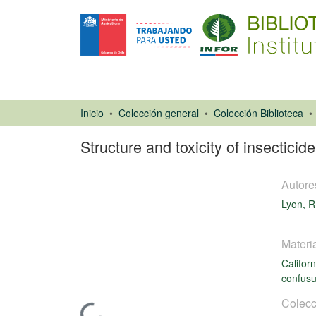
Inicio
Colección general
Colección Biblioteca
Structure and toxicity of insecticid
Autore
Lyon, R
Materi
Califor
Libro
confus
Colecc