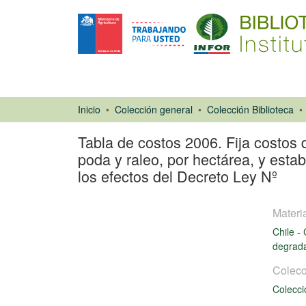
Inicio
Colección general
Colección Biblioteca
Tabla de costos 2006. Fija costos 
poda y raleo, por hectárea, y estab
los efectos del Decreto Ley Nº
Materi
Chile
-
degrad
Colecc
Colecci
Libro