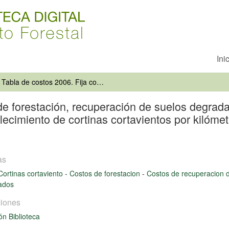
Ini
Tabla de costos 2006. Fija costos de forestación, recuperación de suelos degradados, estabilización de dunas, poda y raleo, por hectárea, y establecimiento de cortinas cortavientos por kilómetro, al 31 de Julio de 2005, para los efectos del Decreto Ley Nº
de forestación, recuperación de suelos degrada
lecimiento de cortinas cortavientos por kilómet
as
Cortinas cortaviento
-
Costos de forestacion
-
Costos de recuperacion 
ados
iones
ón Biblioteca