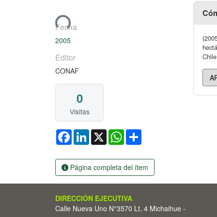
Cargando...
Cóm
Fecha
(2005
2005
hectá
Editor
Chile
CONAF
0
Visitas
Facebook
LinkedIn
X
WhatsApp
Share
Página completa del ítem
DIRECCIÓN EJECUTIVA
Calle Nueva Uno N°3570 Lt. 4 Michaihue -