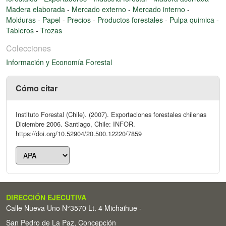
Madera elaborada
-
Mercado externo
-
Mercado interno
-
Molduras
-
Papel
-
Precios
-
Productos forestales
-
Pulpa quimica
-
Tableros
-
Trozas
Colecciones
Información y Economía Forestal
Cómo citar
Instituto Forestal (Chile). (2007). Exportaciones forestales chilenas
Diciembre 2006. Santiago, Chile: INFOR.
https://doi.org/10.52904/20.500.12220/7859
DIRECCIÓN EJECUTIVA
Calle Nueva Uno N°3570 Lt. 4 Michaihue -
San Pedro de La Paz, Concepción