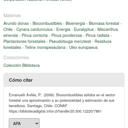
Materias
Arundo donax
-
Biocombustibles
-
Bioenergia
-
Biomasa forestal
-
Chile
-
Cynara cardunculus
-
Energia
-
Eucalyptus
-
Miscanthus
sinensis
-
Pinus contorta
-
Pinus ponderosa
-
Pinus radiata
-
Plantaciones forestales
-
Pseudotsuga menziesii
-
Residuos
forestales
-
Teline monspessulana
-
Ulex europaeus
Colecciones
Colección Biblioteca
Cómo citar
Emanuelli Avilés, P.. (2006). Biocombustibles sólidos en el sector
forestal una aproximación a su potencialidad y estimación de sus
beneficios. Santiago, Chile: CONAF.
https://bibliotecadigital.infor.cl/handle/20.500.12220/7861