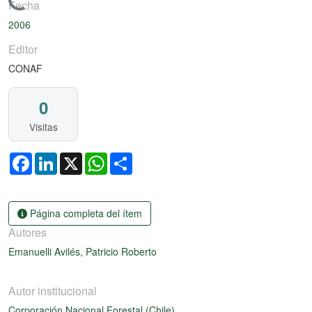
Cargando...
Fecha
2006
Editor
CONAF
0
Visitas
Facebook
LinkedIn
X
WhatsApp
Share
Página completa del ítem
Autores
Emanuelli Avilés, Patricio Roberto
Autor institucional
Corporación Nacional Forestal (Chile)