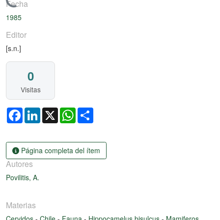
Cargando...
Fecha
1985
Editor
[s.n.]
0
Visitas
Facebook
LinkedIn
X
WhatsApp
Share
Página completa del ítem
Autores
Povilitis, A.
Materias
Cervidos
-
Chile
-
Fauna
-
Hippocamelus bisulcus
-
Mamiferos