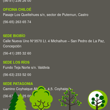
(56-51) 236 26 00
OFICINA CHILOÉ
Pasaje Los Queltehues s/n, sector de Putemun, Castro
(56-65) 263 65 74
SEDE BIOBÍO
Calle Nueva Uno N°3570 Lt. 4 Michaihue – San Pedro de La Paz,
Concepción
(56-41) 285 32 60
SEDE LOS RÍOS
Fundo Teja Norte s/n. Valdivia
(56-63) 233 52 00
SEDE PATAGONIA
Camino Coyhaique Alto Km. 4,5. Coyhaique
(56-67) 226 25 00
Volver arriba