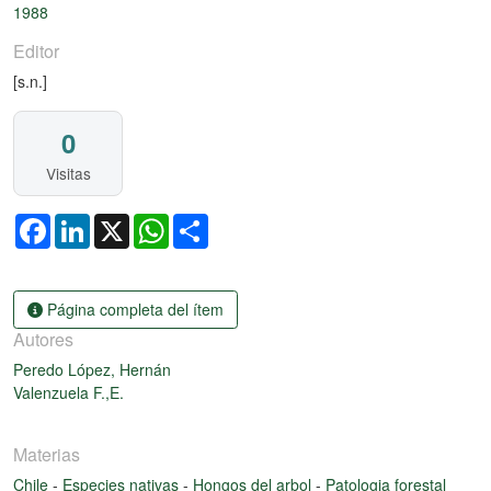
1988
Editor
[s.n.]
0
Visitas
Facebook
LinkedIn
X
WhatsApp
Share
Página completa del ítem
Autores
Peredo López, Hernán
Valenzuela F.,E.
Materias
Chile
-
Especies nativas
-
Hongos del arbol
-
Patologia forestal