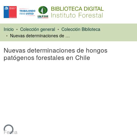
Inicio
Colección general
Colección Biblioteca
Nuevas determinaciones de hongos patógenos forestales en Chile
Nuevas determinaciones de hongos
patógenos forestales en Chile
Artículo de revista
ndo...
Fecha