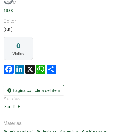
Fecha
1988
Editor
[s.n.]
0
Visitas
Facebook
LinkedIn
X
WhatsApp
Share
Página completa del ítem
Autores
Gentili, P.
Materias
America del sur
-
Andesiana
-
Argentina
-
Austrocossus
-