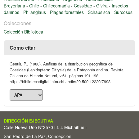
Breyeriana
-
Chile
-
Chilecomadia
-
Cossidae
-
Givira
-
Insectos
dañinos
-
Philanglaus
-
Plagas forestales
-
Schausisca
-
Surcosus
Colecciones
Colección Biblioteca
Cómo citar
Gentili, P.. (1988). Análisis de la distribución geográfica de
Cossidae (Lepidoptera: Ditrysia) de la Patagonia andina. Revista
Chilena de Historia Natural, v.61. páginas 191-198.
https://bibliotecadigital.infor.cl/handle/20.500.12220/7998
DIRECCIÓN EJECUTIVA
Calle Nueva Uno N°3570 Lt. 4 Michaihue -
San Pedro de La Paz, Concepción