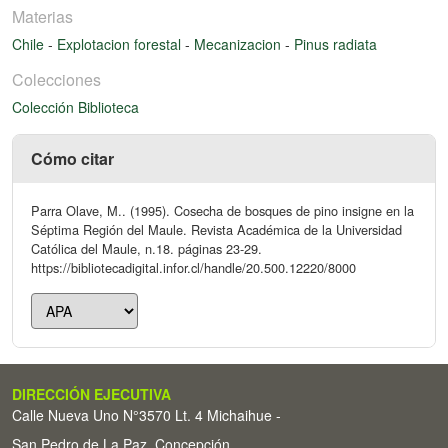
Materias
Chile
-
Explotacion forestal
-
Mecanizacion
-
Pinus radiata
Colecciones
Colección Biblioteca
Cómo citar
Parra Olave, M.. (1995). Cosecha de bosques de pino insigne en la
Séptima Región del Maule. Revista Académica de la Universidad
Católica del Maule, n.18. páginas 23-29.
https://bibliotecadigital.infor.cl/handle/20.500.12220/8000
DIRECCIÓN EJECUTIVA
Calle Nueva Uno N°3570 Lt. 4 Michaihue -
San Pedro de La Paz, Concepción