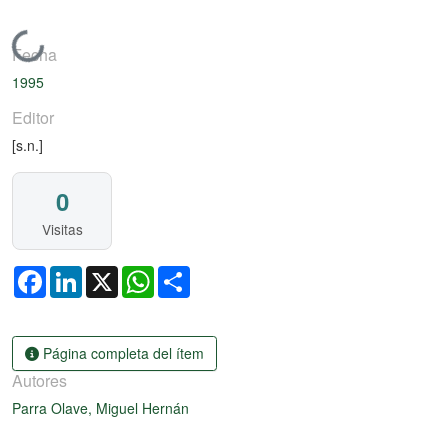
Cargando...
Fecha
1995
Editor
[s.n.]
0
Visitas
Facebook
LinkedIn
X
WhatsApp
Share
Página completa del ítem
Autores
Parra Olave, Miguel Hernán