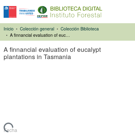
Inicio
Colección general
Colección Biblioteca
A finnancial evaluation of eucalypt plantations in Tasmania
A finnancial evaluation of eucalypt
plantations in Tasmania
Artículo de revista
Cargando...
Fecha