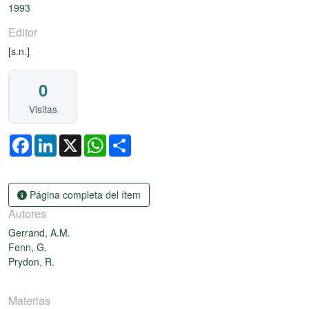
1993
Editor
[s.n.]
0
Visitas
Facebook
LinkedIn
X
WhatsApp
Share
Página completa del ítem
Autores
Gerrand, A.M.
Fenn, G.
Prydon, R.
Materias