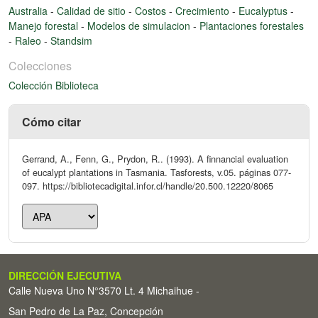
Australia
-
Calidad de sitio
-
Costos
-
Crecimiento
-
Eucalyptus
-
Manejo forestal
-
Modelos de simulacion
-
Plantaciones forestales
-
Raleo
-
Standsim
Colecciones
Colección Biblioteca
Cómo citar
Gerrand, A., Fenn, G., Prydon, R.. (1993). A finnancial evaluation
of eucalypt plantations in Tasmania. Tasforests, v.05. páginas 077-
097. https://bibliotecadigital.infor.cl/handle/20.500.12220/8065
DIRECCIÓN EJECUTIVA
Calle Nueva Uno N°3570 Lt. 4 Michaihue -
San Pedro de La Paz, Concepción