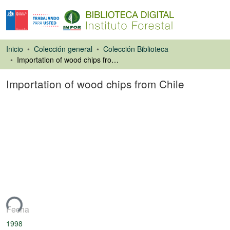
Inicio
Colección general
Colección Biblioteca
Importation of wood chips from Chile
Importation of wood chips from Chile
Artículo de revista
ando...
Fecha
1998