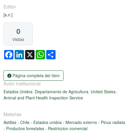
Editor
[s.n.]
0
Visitas
Facebook
LinkedIn
X
WhatsApp
Share
Página completa del ítem
Autor institucional
Estados Unidos. Departamento de Agricultura. United States.
Animal and Plant Health Inspection Service
Materias
Astillas
-
Chile
-
Estados unidos
-
Mercado externo
-
Pinus radiata
-
Productos forestales
-
Restriccion comercial