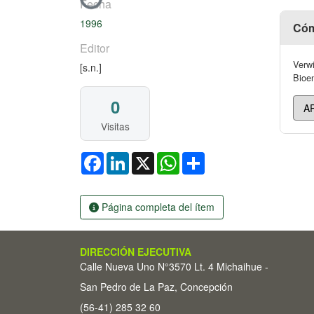
Fecha
1996
Cóm
Editor
Verwi
[s.n.]
Bioen
0
Visitas
Facebook
LinkedIn
X
WhatsApp
Share
Página completa del ítem
DIRECCIÓN EJECUTIVA
Calle Nueva Uno N°3570 Lt. 4 Michaihue -
San Pedro de La Paz, Concepción
(56-41) 285 32 60