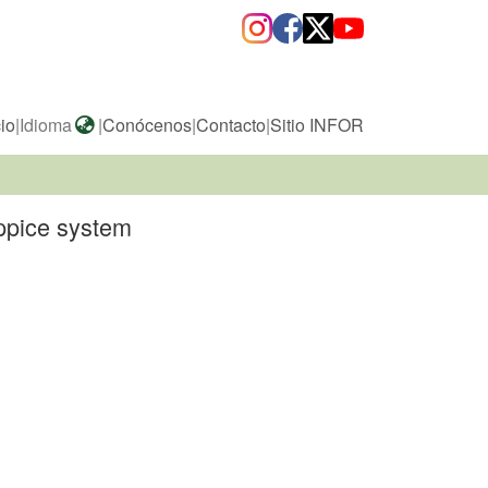
cio
|
Idioma
|
Conócenos
|
Contacto
|
Sitio INFOR
oppice system