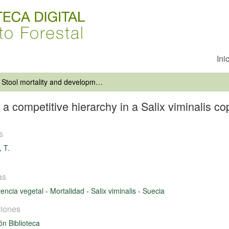
Ini
Stool mortality and development of a competitive hierarchy in a Salix viminalis coppice system
 a competitive hierarchy in a Salix viminalis c
s
, T.
as
encia vegetal
-
Mortalidad
-
Salix viminalis
-
Suecia
iones
ón Biblioteca