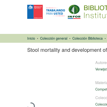
Inicio
Colección general
Colección Biblioteca
Stool mortality and development of
Autore
Verwijst
Materi
Artículo de
Compet
revista
Cargando...
Colecc
Colecci