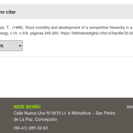
o citar
jst, T.. (1996). Stool mortality and development of a competitive hierarchy in 
ergy, v.10, n.5/6. páginas 245-250. https://bibliotecadigital.infor.cl/handle/20
SEDE BIOBÍO
Vol
Calle Nueva Uno N°3570 Lt. 4 Michaihue – San Pedro
de La Paz, Concepción
(56-41) 285 32 60