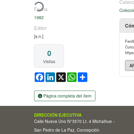
Colecc
Fecha
Colecci
1982
Cóm
Editor
[s.n.]
Fenil
Curcu
0
https
Visitas
Facebook
LinkedIn
X
WhatsApp
Share
Página completa del ítem
DIRECCIÓN EJECUTIVA
Calle Nueva Uno N°3570 Lt. 4 Michaihue -
San Pedro de La Paz, Concepción