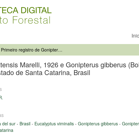
Ini
Primeiro registro de Gonipterus platensis Marelli, 1926 e Gonipterus gibberus (Boisduval, 1835) (Coleoptera, Curculionidae, Gonipterinae) no Estado de Santa Catarina, Brasil
atensis Marelli, 1926 e Gonipterus gibberus (Bo
tado de Santa Catarina, Brasil
s
R.
as
 del sur
-
Brasil
-
Eucalyptus viminalis
-
Gonipterus gibberus
-
Gonipter
atarina