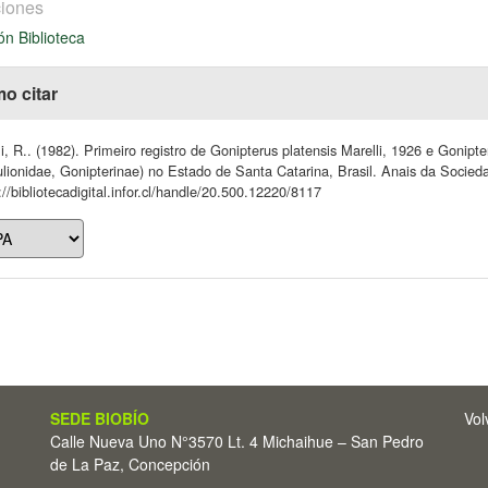
iones
ón Biblioteca
o citar
li, R.. (1982). Primeiro registro de Gonipterus platensis Marelli, 1926 e Gonipt
lionidae, Gonipterinae) no Estado de Santa Catarina, Brasil. Anais da Socied
://bibliotecadigital.infor.cl/handle/20.500.12220/8117
SEDE BIOBÍO
Vol
Calle Nueva Uno N°3570 Lt. 4 Michaihue – San Pedro
de La Paz, Concepción