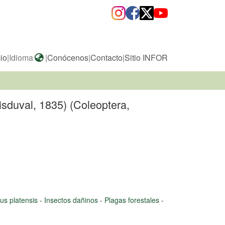
cio
|
Idioma
|
Conócenos
|
Contacto
|
Sitio INFOR
isduval, 1835) (Coleoptera,
us platensis
-
Insectos dañinos
-
Plagas forestales
-