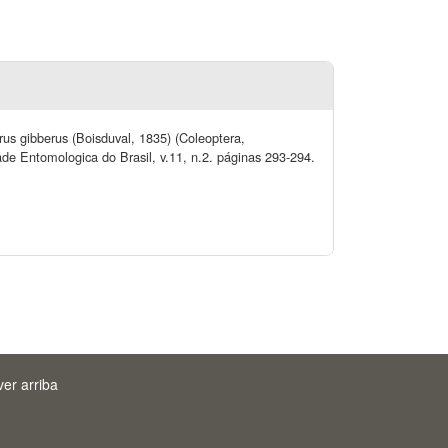
erus gibberus (Boisduval, 1835) (Coleoptera,
ade Entomologica do Brasil, v.11, n.2. páginas 293-294.
ver arriba