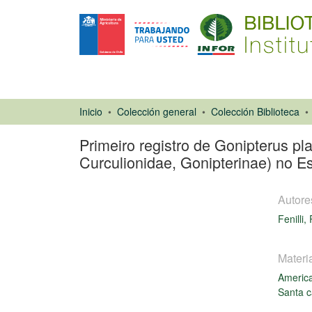
Inicio
Colección general
Colección Biblioteca
Primeiro registro de Gonipterus pl
Curculionidae, Gonipterinae) no Es
Autore
Fenilli, 
Materi
Artículo de
America
revista
Cargando...
Santa c