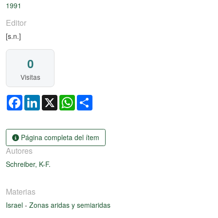
1991
Editor
[s.n.]
0
Visitas
Facebook
LinkedIn
X
WhatsApp
Share
Página completa del ítem
Autores
Schreiber, K-F.
Materias
Israel
-
Zonas aridas y semiaridas