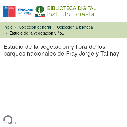
Inicio
Colección general
Colección Biblioteca
Estudio de la vegetación y flora de los parques nacionales de Fray Jorge y Talinay
Estudio de la vegetación y flora de los
parques nacionales de Fray Jorge y Talinay
Artículo de revista
ndo...
Fecha