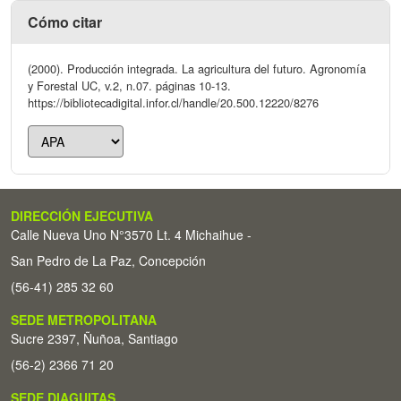
Cómo citar
(2000). Producción integrada. La agricultura del futuro. Agronomía
y Forestal UC, v.2, n.07. páginas 10-13.
https://bibliotecadigital.infor.cl/handle/20.500.12220/8276
DIRECCIÓN EJECUTIVA
Calle Nueva Uno N°3570 Lt. 4 Michaihue -
San Pedro de La Paz, Concepción
(56-41) 285 32 60
SEDE METROPOLITANA
Sucre 2397, Ñuñoa, Santiago
(56-2) 2366 71 20
SEDE DIAGUITAS