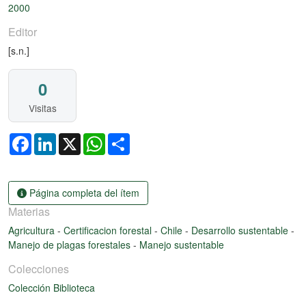
Cargando...
2000
Editor
[s.n.]
0
Visitas
Facebook
LinkedIn
X
WhatsApp
Share
Página completa del ítem
Materias
Agricultura
-
Certificacion forestal
-
Chile
-
Desarrollo sustentable
-
Manejo de plagas forestales
-
Manejo sustentable
Colecciones
Colección Biblioteca