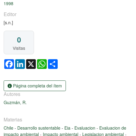
1998
Editor
[s.n.]
0
Visitas
Facebook
LinkedIn
X
WhatsApp
Share
Página completa del ítem
Autores
Guzmán, R.
Materias
Chile
-
Desarrollo sustentable
-
Eia
-
Evaluacion
-
Evaluacion de
impacto ambiental
-
Impacto ambiental
-
Legislacion ambiental
-