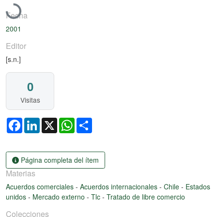
Fecha
2001
Editor
[s.n.]
0
Visitas
Facebook
LinkedIn
X
WhatsApp
Share
Página completa del ítem
Materias
Acuerdos comerciales
-
Acuerdos internacionales
-
Chile
-
Estados
unidos
-
Mercado externo
-
Tlc
-
Tratado de libre comercio
Colecciones