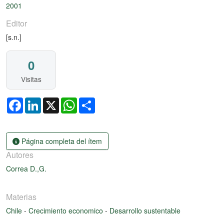
2001
Editor
[s.n.]
0
Visitas
Facebook
LinkedIn
X
WhatsApp
Share
Página completa del ítem
Autores
Correa D.,G.
Materias
Chile
-
Crecimiento economico
-
Desarrollo sustentable