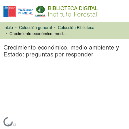
Inicio
Colección general
Colección Biblioteca
Crecimiento económico, medio ambiente y Estado: preguntas por responder
Crecimiento económico, medio ambiente y
Estado: preguntas por responder
Artículo de revista
Cargando...
Fecha