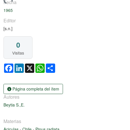
gando...
Fecha
1965
Editor
[s.n.]
0
Visitas
Facebook
LinkedIn
X
WhatsApp
Share
Página completa del ítem
Autores
Beytia S.,E.
Materias
Aciculas
-
Chile
-
Pinus radiata