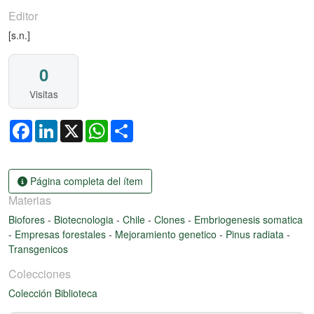
Editor
[s.n.]
0
Visitas
Facebook
LinkedIn
X
WhatsApp
Share
Página completa del ítem
Materias
Biofores
-
Biotecnologia
-
Chile
-
Clones
-
Embriogenesis somatica
-
Empresas forestales
-
Mejoramiento genetico
-
Pinus radiata
-
Transgenicos
Colecciones
Colección Biblioteca