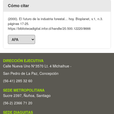
Cómo citar
(2000). El futuro de la industria forestal... hoy. Bioplanet, v.1, n.3.
páginas 17-25.
https://bibliotecadigital.infor.cl/handle/20.500.12220/8666
DIRECCIÓN EJECUTIVA
Calle Nueva Uno N°3570 Lt. 4 Michaihue -
San Pedro de La Paz, Concepción
(56-41) 285 32 60
SEDE METROPOLITANA
Sucre 2397, Ñuñoa, Santiago
(56-2) 2366 71 20
SEDE DIAGUITAS