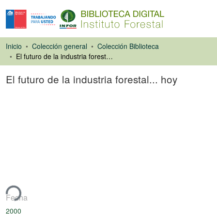
Inicio
Colección general
Colección Biblioteca
El futuro de la industria forestal... hoy
El futuro de la industria forestal... hoy
Artículo de revista
ndo...
Fecha
2000