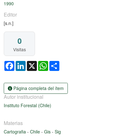
1990
Editor
[s.n.]
0
Visitas
Facebook
LinkedIn
X
WhatsApp
Share
Página completa del ítem
Autor institucional
Instituto Forestal (Chile)
Materias
Cartografia
-
Chile
-
Gis
-
Sig