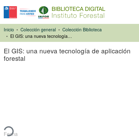
Inicio
Colección general
Colección Biblioteca
El GIS: una nueva tecnología de aplicación forestal
El GIS: una nueva tecnología de aplicación
forestal
Artículo de revista
ando...
Fecha