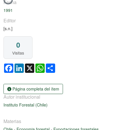
Fecha
1991
Editor
[s.n.]
0
Visitas
Facebook
LinkedIn
X
WhatsApp
Share
Página completa del ítem
Autor institucional
Instituto Forestal (Chile)
Materias
Chile
-
Economia forestal
-
Exportaciones forestales