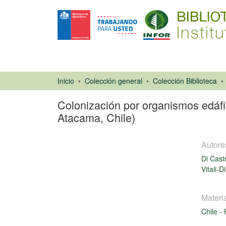
Inicio
Colección general
Colección Biblioteca
Colonización por organismos edáfic
Atacama, Chile)
Autore
Di Cast
Vitali-D
Artículo de
Materi
revista
Chile
-