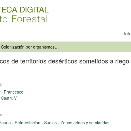
Ini
Colonización por organismos edáficos de territorios desérticos sometidos a riego (Estancia Castilla, Provincia de Atacama, Chile)
os de territorios desérticos sometidos a riego 
s
ri, Francesco
i Castri, V.
as
Fauna
-
Reforestacion
-
Suelos
-
Zonas aridas y semiaridas