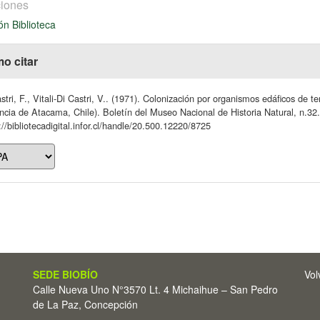
iones
ón Biblioteca
o citar
stri, F., Vitali-Di Castri, V.. (1971). Colonización por organismos edáficos de te
ncia de Atacama, Chile). Boletín del Museo Nacional de Historia Natural, n.32
://bibliotecadigital.infor.cl/handle/20.500.12220/8725
SEDE BIOBÍO
Vol
Calle Nueva Uno N°3570 Lt. 4 Michaihue – San Pedro
de La Paz, Concepción