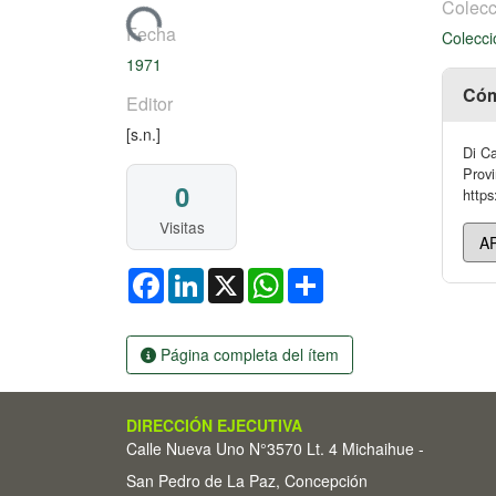
Colecc
Cargando...
Fecha
Colecci
1971
Cóm
Editor
[s.n.]
Di Ca
Provi
0
https
Visitas
Facebook
LinkedIn
X
WhatsApp
Share
Página completa del ítem
DIRECCIÓN EJECUTIVA
Calle Nueva Uno N°3570 Lt. 4 Michaihue -
San Pedro de La Paz, Concepción