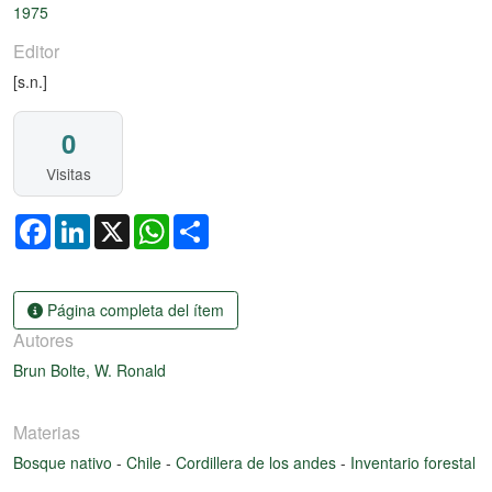
1975
Editor
[s.n.]
0
Visitas
Facebook
LinkedIn
X
WhatsApp
Share
Página completa del ítem
Autores
Brun Bolte, W. Ronald
Materias
Bosque nativo
-
Chile
-
Cordillera de los andes
-
Inventario forestal