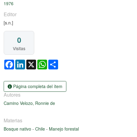
1976
Editor
[s.n.]
0
Visitas
Facebook
LinkedIn
X
WhatsApp
Share
Página completa del ítem
Autores
Camino Velozo, Ronnie de
Materias
Bosque nativo
-
Chile
-
Manejo forestal