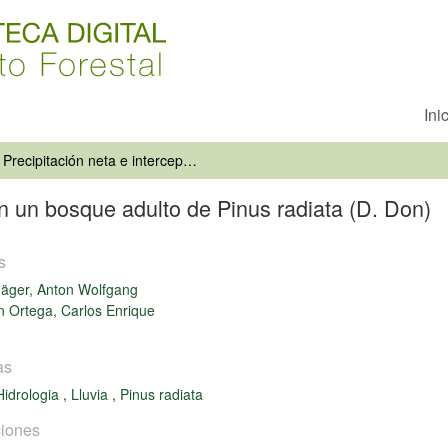
Ini
Precipitación neta e intercepción en un bosque adulto de Pinus radiata (D. Don)
en un bosque adulto de Pinus radiata (D. Don)
s
äger, Anton Wolfgang
 Ortega, Carlos Enrique
as
Hidrologia
,
Lluvia
,
Pinus radiata
iones