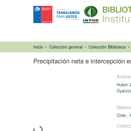
Inicio
Colección general
Colección Biblioteca
Precipitación neta e intercepción 
Autore
Huber J
Oyarzún
Artículo de
Materi
revista
Chile
,
Colecc
Cargando...