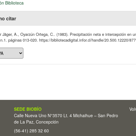
ón Biblioteca
o citar
 Jäger, A., Oyarzún Ortega, C.. (1983). Precipitación neta e intercepción en 
 n.1. páginas 013-020. https://bibliotecadigital.infor.cl/handle/20.500.12220/87
SEDE BIOBÍO
Vol
Calle Nueva Uno N°3570 Lt. 4 Michaihue – San Pedro
de La Paz, Concepción
(56-41) 285 32 60