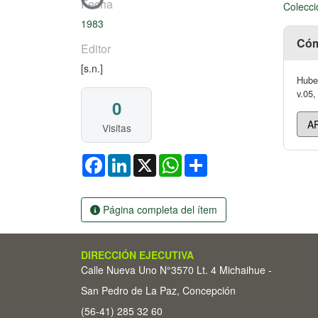
Fecha
Colecci
1983
Cóm
Editor
[s.n.]
Huber
v.05,
0
Visitas
Facebook
LinkedIn
X
WhatsApp
Share
Página completa del ítem
DIRECCIÓN EJECUTIVA
Calle Nueva Uno N°3570 Lt. 4 Michaihue -
San Pedro de La Paz, Concepción
(56-41) 285 32 60