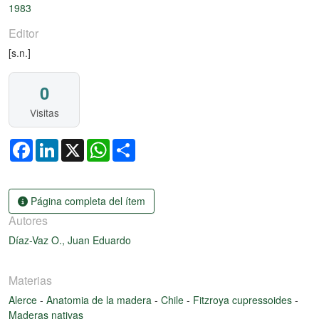
1983
Editor
[s.n.]
0
Visitas
Facebook
LinkedIn
X
WhatsApp
Share
Página completa del ítem
Autores
Díaz-Vaz O., Juan Eduardo
Materias
Alerce
-
Anatomia de la madera
-
Chile
-
Fitzroya cupressoides
-
Maderas nativas