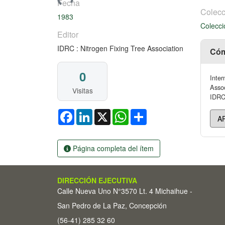
Fecha
Colecc
1983
Colecci
Editor
IDRC : Nitrogen Fixing Tree Association
Cóm
0
Inter
Assoc
Visitas
IDRC 
Facebook
LinkedIn
X
WhatsApp
Share
Página completa del ítem
DIRECCIÓN EJECUTIVA
Calle Nueva Uno N°3570 Lt. 4 Michaihue -
San Pedro de La Paz, Concepción
(56-41) 285 32 60