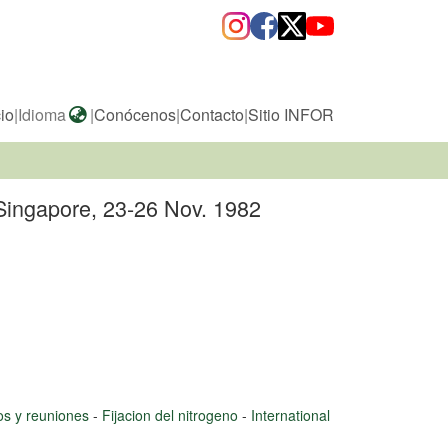
cio
|
Idioma
|
Conócenos
|
Contacto
|
Sitio INFOR
 Singapore, 23-26 Nov. 1982
s y reuniones
-
Fijacion del nitrogeno
-
International