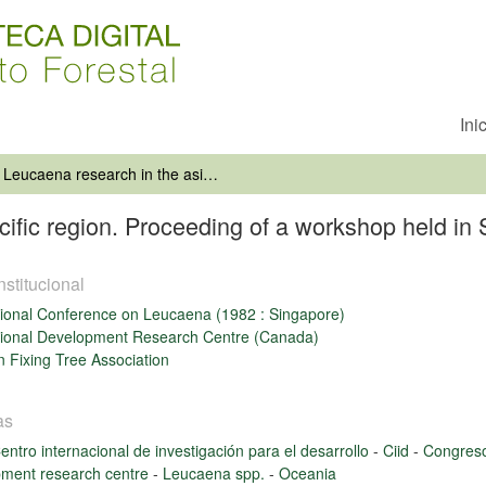
Ini
Leucaena research in the asian-pacific region. Proceeding of a workshop held in Singapore, 23-26 Nov. 1982
cific region. Proceeding of a workshop held in
nstitucional
tional Conference on Leucaena (1982 : Singapore)
tional Development Research Centre (Canada)
n Fixing Tree Association
as
entro internacional de investigación para el desarrollo
-
Ciid
-
Congreso
pment research centre
-
Leucaena spp.
-
Oceania