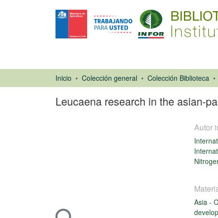
Inicio
Colección general
Colección Biblioteca
Leucaena research in the asian-pa
Autor i
Interna
Interna
Nitroge
Libro
Materi
Asia
-
C
Cargando...
develo