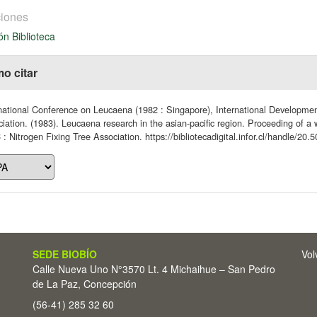
iones
ón Biblioteca
o citar
national Conference on Leucaena (1982 : Singapore), International Developme
iation. (1983). Leucaena research in the asian-pacific region. Proceeding of 
: Nitrogen Fixing Tree Association. https://bibliotecadigital.infor.cl/handle/20
SEDE BIOBÍO
Vol
Calle Nueva Uno N°3570 Lt. 4 Michaihue – San Pedro
de La Paz, Concepción
(56-41) 285 32 60