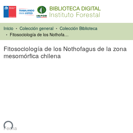
Inicio
Colección general
Colección Biblioteca
Fitosociología de los Nothofagus de la zona mesomórfica chilena
Fitosociología de los Nothofagus de la zona
mesomórfica chilena
Artículo de revista
ando...
Fecha