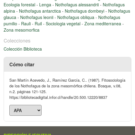
Ecologia forestal
-
Lenga
-
Nothofagus alessandrii
-
Nothofagus
alpina
-
Nothofagus antarctica
-
Nothofagus dombeyi
-
Nothofagus
glauca
-
Nothofagus leonii
-
Nothofagus obliqua
-
Nothofagus
pumilio
-
Rauli
-
Ruil
-
Sociologia vegetal
-
Zona mediterranea
-
Zona mesomorfica
Colecciones
Colección Biblioteca
Cómo citar
San Martín Acevedo, J., Ramírez García, C.. (1987). Fitosociología
de los Nothofagus de la zona mesomórfica chilena. Bosque, v.08,
n.2. páginas 121-125.
https://bibliotecadigital.infor.cl/handle/20.500.12220/8837