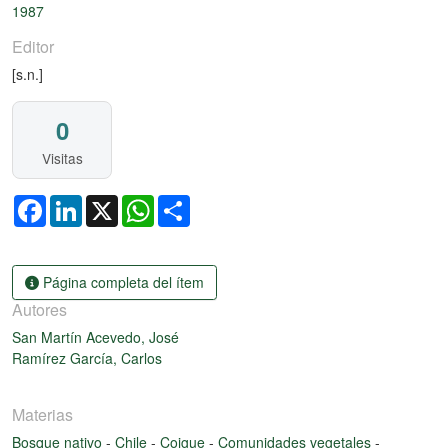
1987
Editor
[s.n.]
0
Visitas
Facebook
LinkedIn
X
WhatsApp
Share
Página completa del ítem
Autores
San Martín Acevedo, José
Ramírez García, Carlos
Materias
Bosque nativo
-
Chile
-
Coigue
-
Comunidades vegetales
-