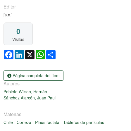
Editor
[s.n.]
0
Visitas
Facebook
LinkedIn
X
WhatsApp
Share
Página completa del ítem
Autores
Poblete Wilson, Hernán
Sánchez Alarcón, Juan Paul
Materias
Chile
-
Corteza
-
Pinus radiata
-
Tableros de particulas