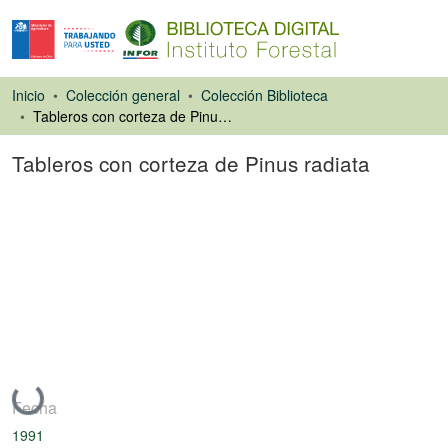
Inicio
Colección general
Colección Biblioteca
Tableros con corteza de Pinus radiata
Tableros con corteza de Pinus radiata
Artículo de revista
Cargando...
Fecha
1991