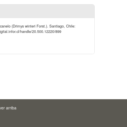
nelo (Drimys winteri Forst.). Santiago, Chile:
igital.infor.cl/handle/20.500.12220/899
ver arriba