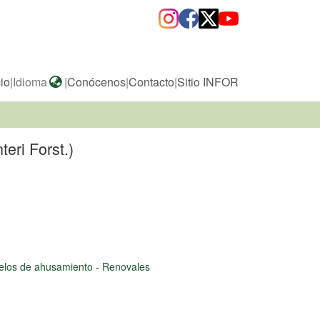
cio
|
Idioma
|
Conócenos
|
Contacto
|
Sitio INFOR
eri Forst.)
los de ahusamiento
-
Renovales