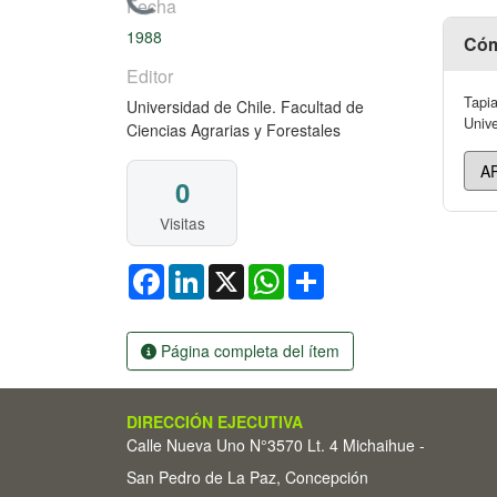
Cargando...
Fecha
1988
Cóm
Editor
Tapia
Universidad de Chile. Facultad de
Unive
Ciencias Agrarias y Forestales
0
Visitas
Facebook
LinkedIn
X
WhatsApp
Share
Página completa del ítem
DIRECCIÓN EJECUTIVA
Calle Nueva Uno N°3570 Lt. 4 Michaihue -
San Pedro de La Paz, Concepción