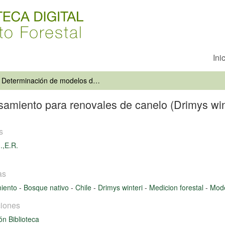
Ini
Determinación de modelos de ahusamiento para renovales de canelo (Drimys winteri Forst.)
miento para renovales de canelo (Drimys wint
s
.,E.R.
as
iento
-
Bosque nativo
-
Chile
-
Drimys winteri
-
Medicion forestal
-
Mode
iones
ón Biblioteca