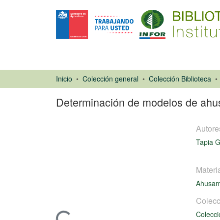
Inicio
Colección general
Colección Biblioteca
Determinación de modelos de ahusa
Autore
Tapia G
Materi
Ahusam
Libro
Colecc
Colecci