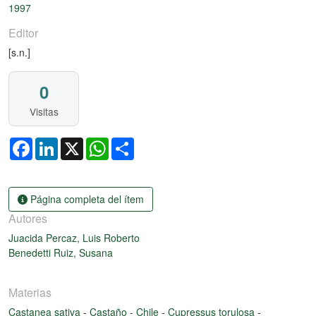
1997
Editor
[s.n.]
0
Visitas
Facebook
LinkedIn
X
WhatsApp
Share
Página completa del ítem
Autores
Juacida Percaz, Luis Roberto
Benedetti Ruiz, Susana
Materias
Castanea sativa
-
Castaño
-
Chile
-
Cupressus torulosa
-