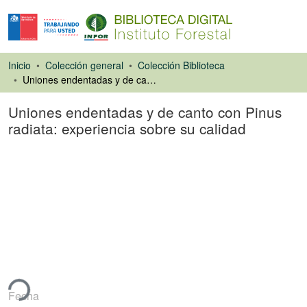
Inicio
Colección general
Colección Biblioteca
Uniones endentadas y de canto con Pinus radiata: experiencia sobre su calidad
Uniones endentadas y de canto con Pinus
radiata: experiencia sobre su calidad
Artículo de revista
ando...
Fecha