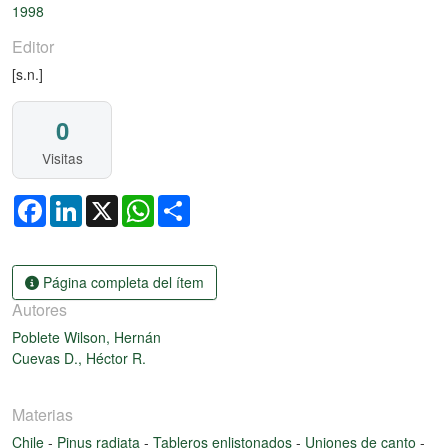
1998
Editor
[s.n.]
0
Visitas
Facebook
LinkedIn
X
WhatsApp
Share
Página completa del ítem
Autores
Poblete Wilson, Hernán
Cuevas D., Héctor R.
Materias
Chile
-
Pinus radiata
-
Tableros enlistonados
-
Uniones de canto
-