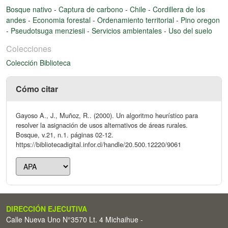
Bosque nativo
-
Captura de carbono
-
Chile
-
Cordillera de los
andes
-
Economia forestal
-
Ordenamiento territorial
-
Pino oregon
-
Pseudotsuga menziesii
-
Servicios ambientales
-
Uso del suelo
Colecciones
Colección Biblioteca
Cómo citar
Gayoso A., J., Muñoz, R.. (2000). Un algoritmo heurístico para
resolver la asignación de usos alternativos de áreas rurales.
Bosque, v.21, n.1. páginas 02-12.
https://bibliotecadigital.infor.cl/handle/20.500.12220/9061
DIRECCIÓN EJECUTIVA
Calle Nueva Uno N°3570 Lt. 4 Michaihue -