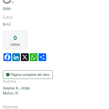
Cargando...
Fecha
2000
Editor
[s.n.]
0
Visitas
Facebook
LinkedIn
X
WhatsApp
Share
Página completa del ítem
Autores
Gayoso A., Jorge
Muñoz, R.
Materias