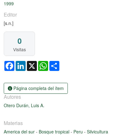
1999
Editor
[s.n.]
0
Visitas
Facebook
LinkedIn
X
WhatsApp
Share
Página completa del ítem
Autores
Otero Durán, Luis A.
Materias
America del sur
-
Bosque tropical
-
Peru
-
Silvicultura