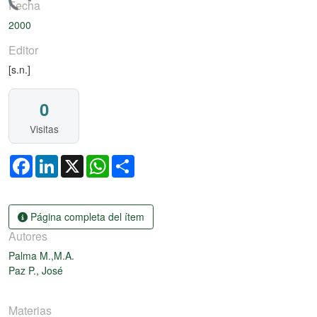
argando...
Fecha
2000
Editor
[s.n.]
0
Visitas
Facebook
LinkedIn
X
WhatsApp
Share
Página completa del ítem
Autores
Palma M.,M.A.
Paz P., José
Materias